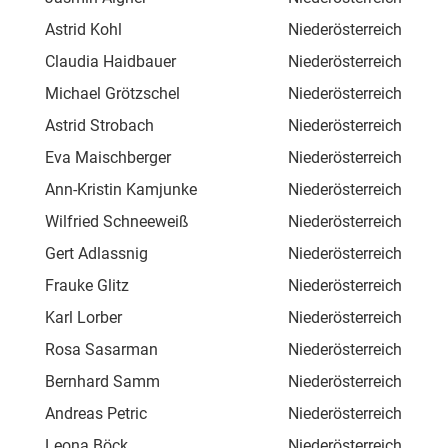
Astrid Kohl
Niederösterreich
Hau
Claudia Haidbauer
Niederösterreich
Pöl
Michael Grötzschel
Niederösterreich
Laa
Astrid Strobach
Niederösterreich
Fra
Eva Maischberger
Niederösterreich
Bru
Ann-Kristin Kamjunke
Niederösterreich
Blu
Wilfried Schneeweiß
Niederösterreich
Bru
Gert Adlassnig
Niederösterreich
Unt
Frauke Glitz
Niederösterreich
Am 
Karl Lorber
Niederösterreich
Am 
Rosa Sasarman
Niederösterreich
Gut
Bernhard Samm
Niederösterreich
Hau
Andreas Petric
Niederösterreich
Zau
Leona Böck
Niederösterreich
Fro