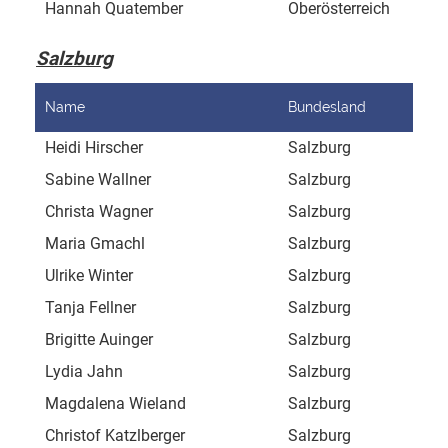
Hannah Quatember
Oberösterreich
Salzburg
Name
Bundesland
Adr
Heidi Hirscher
Salzburg
Sal
Sabine Wallner
Salzburg
Sat
Christa Wagner
Salzburg
Kat
Maria Gmachl
Salzburg
Dor
Ulrike Winter
Salzburg
Fis
Tanja Fellner
Salzburg
Unt
Brigitte Auinger
Salzburg
Unt
Lydia Jahn
Salzburg
Unt
Magdalena Wieland
Salzburg
Pet
Christof Katzlberger
Salzburg
Bru