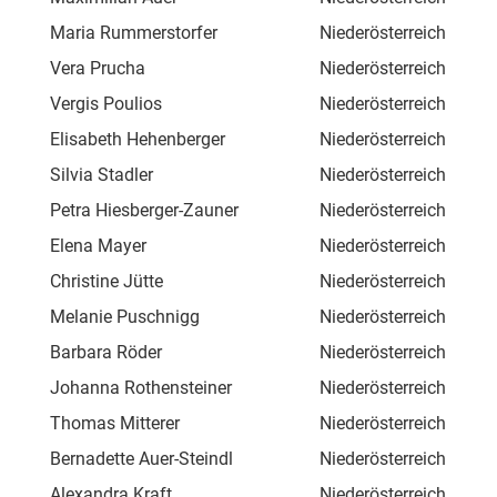
Maria Rummerstorfer
Niederösterreich
Han
Vera Prucha
Niederösterreich
Fur
Vergis Poulios
Niederösterreich
Wei
Elisabeth Hehenberger
Niederösterreich
Sin
Silvia Stadler
Niederösterreich
Gew
Petra Hiesberger-Zauner
Niederösterreich
Sch
Elena Mayer
Niederösterreich
Alb
Christine Jütte
Niederösterreich
Rie
Melanie Puschnigg
Niederösterreich
Son
Barbara Röder
Niederösterreich
Wie
Johanna Rothensteiner
Niederösterreich
Ros
Thomas Mitterer
Niederösterreich
Ros
Bernadette Auer-Steindl
Niederösterreich
Unt
Alexandra Kraft
Niederösterreich
Unt