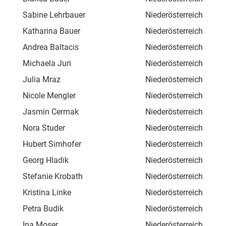
Sabine Lehrbauer
Niederösterreich
Föh
Katharina Bauer
Niederösterreich
Hau
Andrea Baltacis
Niederösterreich
Hau
Michaela Juri
Niederösterreich
Ort
Julia Mraz
Niederösterreich
Lin
Nicole Mengler
Niederösterreich
Fas
Jasmin Cermak
Niederösterreich
Weg
Nora Studer
Niederösterreich
Sch
Hubert Simhofer
Niederösterreich
Hau
Georg Hladik
Niederösterreich
Laa
Stefanie Krobath
Niederösterreich
Laa
Kristina Linke
Niederösterreich
Bau
Petra Budik
Niederösterreich
Obe
Ina Moser
Niederösterreich
Pol