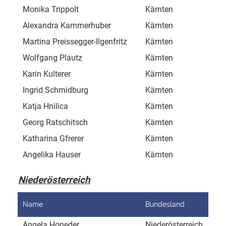
Monika Trippolt
Kärnten
Urb
Alexandra Kammerhuber
Kärnten
Kol
Martina Preissegger-Ilgenfritz
Kärnten
Gai
Wolfgang Plautz
Kärnten
Ber
Karin Kulterer
Kärnten
Par
Ingrid Schmidburg
Kärnten
Re
Katja Hnilica
Kärnten
Kai
Georg Ratschitsch
Kärnten
Que
Katharina Gfrerer
Kärnten
Rab
Angelika Hauser
Kärnten
Mit
Niederösterreich
Name
Bundesland
Adr
Angela Honeder
Niederösterreich
Ant