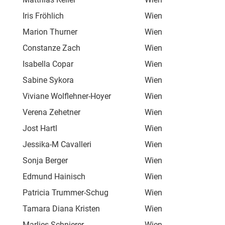
Iris Fröhlich
Wien
Gri
Marion Thurner
Wien
Pfa
Constanze Zach
Wien
Igl
Isabella Copar
Wien
Igl
Sabine Sykora
Wien
Vet
Viviane Wolflehner-Hoyer
Wien
Kol
Verena Zehetner
Wien
Vet
Jost Hartl
Wien
Men
Jessika-M Cavalleri
Wien
Vet
Sonja Berger
Wien
Vet
Edmund Hainisch
Wien
Vet
Patricia Trummer-Schug
Wien
Vet
Tamara Diana Kristen
Wien
Doe
Marlies Schnierer
Wien
Don