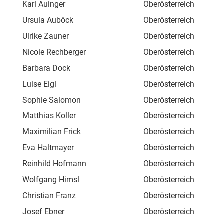
Karl Auinger
Oberösterreich
Wer
Ursula Auböck
Oberösterreich
Lin
Ulrike Zauner
Oberösterreich
Hau
Nicole Rechberger
Oberösterreich
Hau
Barbara Dock
Oberösterreich
Enn
Luise Eigl
Oberösterreich
Kri
Sophie Salomon
Oberösterreich
Bru
Matthias Koller
Oberösterreich
Bru
Maximilian Frick
Oberösterreich
Bru
Eva Haltmayer
Oberösterreich
Bru
Reinhild Hofmann
Oberösterreich
Bru
Wolfgang Himsl
Oberösterreich
Bru
Christian Franz
Oberösterreich
Bru
Josef Ebner
Oberösterreich
Lin