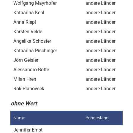
Wolfgang Mayrhofer
andere Länder
Gol
Katharina Kehl
andere Länder
Kuc
Anna Riepl
andere Länder
Pie
Karsten Velde
andere Länder
Vat
Angelika Schoster
andere Länder
Son
Katharina Pischinger
andere Länder
Inn
Jörn Geisler
andere Länder
Brä
Alessandro Botte
andere Länder
Sal
Milan Hren
andere Länder
Trg
Rok Planovsek
andere Länder
C.N
ohne Wert
Name
Bundesland
Adr
Jennifer Ernst
Kle