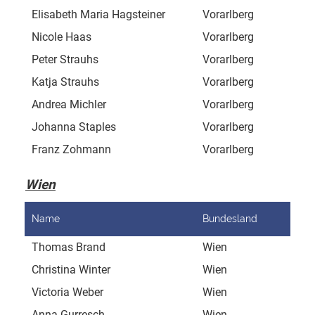
Elisabeth Maria Hagsteiner
Vorarlberg
Fur
Nicole Haas
Vorarlberg
Vor
Peter Strauhs
Vorarlberg
Sei
Katja Strauhs
Vorarlberg
Sei
Andrea Michler
Vorarlberg
Els
Johanna Staples
Vorarlberg
Nel
Franz Zohmann
Vorarlberg
Moc
Wien
Name
Bundesland
Adr
Thomas Brand
Wien
Son
Christina Winter
Wien
Sin
Victoria Weber
Wien
Hel
Anna Gurresch
Wien
Apf