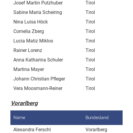
Josef Martin Putzhuber
Tirol
Bre
Sabine Maria Scheiring
Tirol
Unt
Nina Luisa Höck
Tirol
Obe
Cornelia Zberg
Tirol
Ham
Lucia Matiz Miklos
Tirol
Pra
Rainer Lorenz
Tirol
Sal
Anna Katharina Schuler
Tirol
Sal
Martina Mayer
Tirol
Inn
Johann Christian Pfleger
Tirol
Kög
Vera Moosmann-Reiner
Tirol
Bün
Vorarlberg
Name
Bundesland
Adr
Alexandra Ferschl
Vorarlberg
Müh