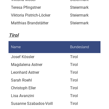
Teresa Pfingstner
Steiermark
Has
Viktoria Pistrich-Löcker
Steiermark
Kel
Matthias Brandstätter
Steiermark
Mar
Tirol
Name
Bundesland
Adr
Josef Kössler
Tirol
Ein
Magdalena Astner
Tirol
Gna
Leonhard Astner
Tirol
Gna
Sarah Roehl
Tirol
Gna
Christoph Eller
Tirol
Gna
Lisa Avanzini
Tirol
Dor
Susanne Szabados-Voill
Tirol
Kar