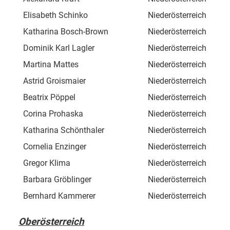
Elisabeth Schinko
Niederösterreich
Kre
Katharina Bosch-Brown
Niederösterreich
Gar
Dominik Karl Lagler
Niederösterreich
Obe
Martina Mattes
Niederösterreich
Rog
Astrid Groismaier
Niederösterreich
Rai
Beatrix Pöppel
Niederösterreich
Sch
Corina Prohaska
Niederösterreich
Pyh
Katharina Schönthaler
Niederösterreich
Rap
Cornelia Enzinger
Niederösterreich
Kre
Gregor Klima
Niederösterreich
Arb
Barbara Gröblinger
Niederösterreich
Rie
Bernhard Kammerer
Niederösterreich
Hau
Oberösterreich