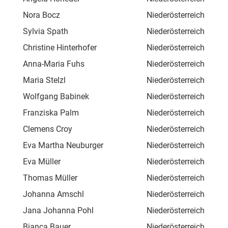
Nora Bocz
Niederösterreich
Aum
Sylvia Spath
Niederösterreich
Bab
Christine Hinterhofer
Niederösterreich
In 
Anna-Maria Fuhs
Niederösterreich
Ber
Maria Stelzl
Niederösterreich
Man
Wolfgang Babinek
Niederösterreich
Kar
Franziska Palm
Niederösterreich
Hau
Clemens Croy
Niederösterreich
Hau
Eva Martha Neuburger
Niederösterreich
Fal
Eva Müller
Niederösterreich
Wen
Thomas Müller
Niederösterreich
Wen
Johanna Amschl
Niederösterreich
Pat
Jana Johanna Pohl
Niederösterreich
Bis
Bianca Bauer
Niederösterreich
Fas