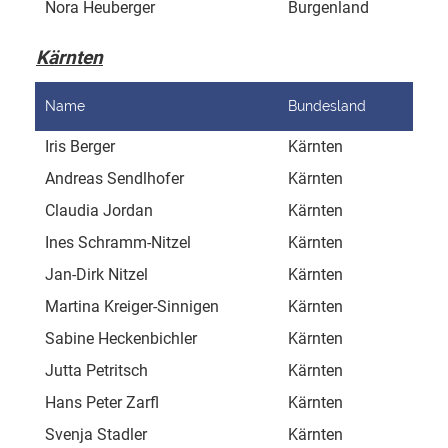
Nora Heuberger
Burgenland
Kuh
Kärnten
Name
Bundesland
Adr
Iris Berger
Kärnten
Vil
Andreas Sendlhofer
Kärnten
Hei
Claudia Jordan
Kärnten
Tec
Ines Schramm-Nitzel
Kärnten
Gör
Jan-Dirk Nitzel
Kärnten
Gor
Martina Kreiger-Sinnigen
Kärnten
Fic
Sabine Heckenbichler
Kärnten
Dra
Jutta Petritsch
Kärnten
Ste
Hans Peter Zarfl
Kärnten
Aue
Svenja Stadler
Kärnten
Ste