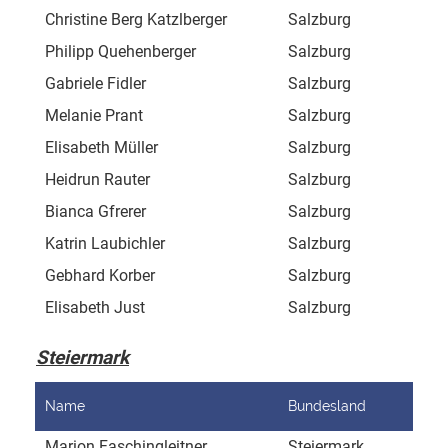
Christine Berg Katzlberger
Salzburg
Bru
Philipp Quehenberger
Salzburg
Erl
Gabriele Fidler
Salzburg
Rei
Melanie Prant
Salzburg
Zau
Elisabeth Müller
Salzburg
Mül
Heidrun Rauter
Salzburg
Pfa
Bianca Gfrerer
Salzburg
Eid
Katrin Laubichler
Salzburg
Ach
Gebhard Korber
Salzburg
Hoc
Elisabeth Just
Salzburg
Koh
Steiermark
Name
Bundesland
Adr
Marion Faschingleitner
Steiermark
St.