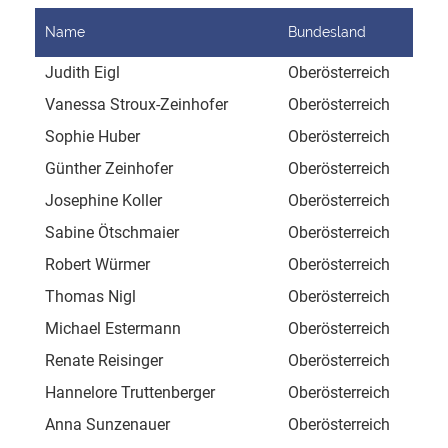
Name
Bundesland
Adr
Judith Eigl
Oberösterreich
Dau
Vanessa Stroux-Zeinhofer
Oberösterreich
Lie
Sophie Huber
Oberösterreich
Lie
Günther Zeinhofer
Oberösterreich
Lie
Josephine Koller
Oberösterreich
Leo
Sabine Ötschmaier
Oberösterreich
Ger
Robert Würmer
Oberösterreich
Müh
Thomas Nigl
Oberösterreich
Fis
Michael Estermann
Oberösterreich
Unt
Renate Reisinger
Oberösterreich
Edt
Hannelore Truttenberger
Oberösterreich
Hol
Anna Sunzenauer
Oberösterreich
Auf