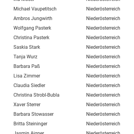
Michael Vaupetitsch
Niederösterreich
Car
Ambros Jungwirth
Niederösterreich
Röm
Wolfgang Pasterk
Niederösterreich
Pfe
Christina Pasterk
Niederösterreich
Pfe
Saskia Stark
Niederösterreich
Am 
Tanja Wurz
Niederösterreich
Hau
Barbara Paß
Niederösterreich
Lee
Lisa Zimmer
Niederösterreich
Ste
Claudia Siedler
Niederösterreich
Bad
Christina Strobl-Bubla
Niederösterreich
Lee
Xaver Sterrer
Niederösterreich
Vös
Barbara Stowasser
Niederösterreich
Hau
Britta Steininger
Niederösterreich
Hau
Jasmin Aigner
Niederösterreich
Hau