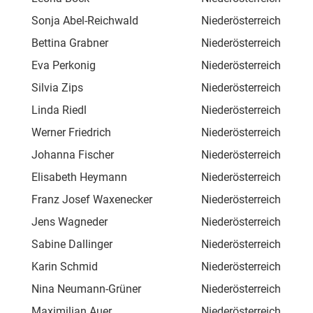
Sonja Abel-Reichwald
Niederösterreich
Gän
Bettina Grabner
Niederösterreich
Pan
Eva Perkonig
Niederösterreich
Frö
Silvia Zips
Niederösterreich
Hoc
Linda Riedl
Niederösterreich
Bur
Werner Friedrich
Niederösterreich
Obe
Johanna Fischer
Niederösterreich
Bon
Elisabeth Heymann
Niederösterreich
Fin
Franz Josef Waxenecker
Niederösterreich
Wie
Jens Wagneder
Niederösterreich
Fri
Sabine Dallinger
Niederösterreich
Ger
Karin Schmid
Niederösterreich
Hau
Nina Neumann-Grüner
Niederösterreich
Gru
Maximilian Auer
Niederösterreich
Han