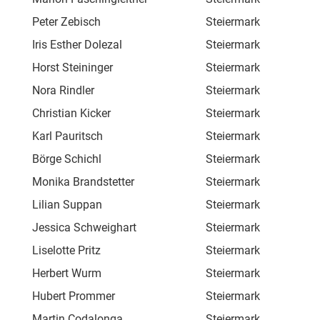
Peter Zebisch
Steiermark
Ro
Iris Esther Dolezal
Steiermark
Rad
Horst Steininger
Steiermark
Ro
Nora Rindler
Steiermark
Sch
Christian Kicker
Steiermark
Tra
Karl Pauritsch
Steiermark
Hau
Börge Schichl
Steiermark
And
Monika Brandstetter
Steiermark
Mut
Lilian Suppan
Steiermark
Mut
Jessica Schweighart
Steiermark
Söd
Liselotte Pritz
Steiermark
Mic
Herbert Wurm
Steiermark
Wei
Hubert Prommer
Steiermark
Wün
Martin Codalonga
Steiermark
Unt