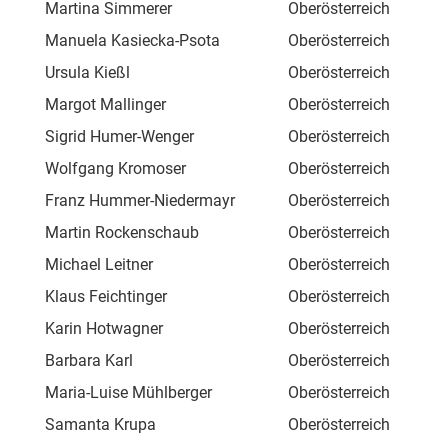
Martina Simmerer
Oberösterreich
Alm
Manuela Kasiecka-Psota
Oberösterreich
Alm
Ursula Kießl
Oberösterreich
Sch
Margot Mallinger
Oberösterreich
Inn
Sigrid Humer-Wenger
Oberösterreich
Kau
Wolfgang Kromoser
Oberösterreich
Edt
Franz Hummer-Niedermayr
Oberösterreich
Am 
Martin Rockenschaub
Oberösterreich
Sch
Michael Leitner
Oberösterreich
Fre
Klaus Feichtinger
Oberösterreich
Bah
Karin Hotwagner
Oberösterreich
Att
Barbara Karl
Oberösterreich
Sal
Maria-Luise Mühlberger
Oberösterreich
Mo
Samanta Krupa
Oberösterreich
Mo