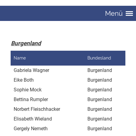
Menü
Burgenland
Name
Bundesland
Adr
Gabriela Wagner
Burgenland
Obe
Eike Both
Burgenland
Eis
Sophie Mock
Burgenland
Dra
Bettina Rumpler
Burgenland
Wal
Norbert Fleischhacker
Burgenland
Höh
Elisabeth Wieland
Burgenland
Höh
Gergely Nemeth
Burgenland
Mü