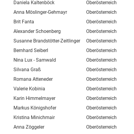
Daniela Kaltenböck
Oberösterreich
Res
Anna Möslinger-Gehmayr
Oberösterreich
Fle
Brit Fanta
Oberösterreich
For
Alexander Schoenberg
Oberösterreich
Säg
Susanne Brandstötter-Zeitlinger
Oberösterreich
Mag
Bernhard Seiberl
Oberösterreich
Zöl
Nina Lux - Samwald
Oberösterreich
Ber
Silvana Graß
Oberösterreich
Sch
Romana Atteneder
Oberösterreich
Bru
Valerie Kobinia
Oberösterreich
Nis
Karin Himmelmayer
Oberösterreich
Kir
Markus Königshofer
Oberösterreich
Kir
Kristina Minichmair
Oberösterreich
Vie
Anna Zöggeler
Oberösterreich
Mei