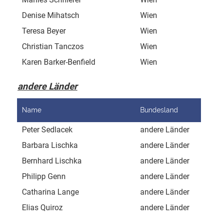
Denise Mihatsch
Wien
Sch
Teresa Beyer
Wien
Joh
Christian Tanczos
Wien
Ros
Karen Barker-Benfield
Wien
Eli
andere Länder
Name
Bundesland
Adr
Peter Sedlacek
andere Länder
Man
Barbara Lischka
andere Länder
Dol
Bernhard Lischka
andere Länder
Dol
Philipp Genn
andere Länder
Pra
Catharina Lange
andere Länder
Neu
Elias Quiroz
andere Länder
Oer