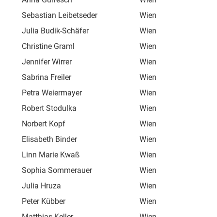
Sebastian Leibetseder
Wien
Arg
Julia Budik-Schäfer
Wien
Bel
Christine Graml
Wien
Am 
Jennifer Wirrer
Wien
Rav
Sabrina Freiler
Wien
Ass
Petra Weiermayer
Wien
Pre
Robert Stodulka
Wien
See
Norbert Kopf
Wien
Bre
Elisabeth Binder
Wien
Hol
Linn Marie Kwaß
Wien
Wür
Sophia Sommerauer
Wien
Spe
Julia Hruza
Wien
Her
Peter Kübber
Wien
Bal
Matthias Keller
Wien
Ste