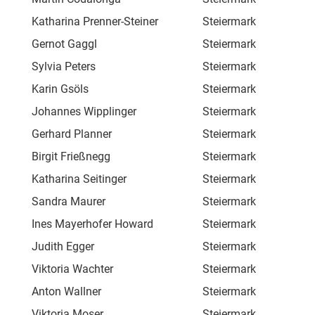
Katharina Prenner-Steiner
Steiermark
Buc
Gernot Gaggl
Steiermark
Bah
Sylvia Peters
Steiermark
Mar
Karin Gsöls
Steiermark
Obe
Johannes Wipplinger
Steiermark
Obe
Gerhard Planner
Steiermark
Lac
Birgit Frießnegg
Steiermark
Afl
Katharina Seitinger
Steiermark
Fra
Sandra Maurer
Steiermark
Hau
Ines Mayerhofer Howard
Steiermark
Lan
Judith Egger
Steiermark
Lie
Viktoria Wachter
Steiermark
Ghe
Anton Wallner
Steiermark
Ghe
Viktoria Moser
Steiermark
Kal